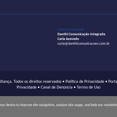
Contato Imprensa
Danthi Comunicação Integrada
Carla Azevedo
carla@danthicomunicacoes.com.br
lliança. Todos os direitos reservados •
Política de Privacidade
•
Porta
Privacidade
•
Canal de Denúncia
•
Termo de Uso
rca ALLIANÇA nos Estados da Bahia e do Sergipe para identificação d
 o Grupo Rede D’Or São Luiz S.A., Hospital Esperança S.A., Hospital
 your device to improve site navigation, analyze site usage, and help our marketi