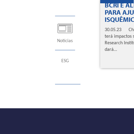
BCRI E A
PARA AJU
ISQUÊMI
30.05.23 Chama
terá impactos 
Notícias
Research Insti
dará…
ESG