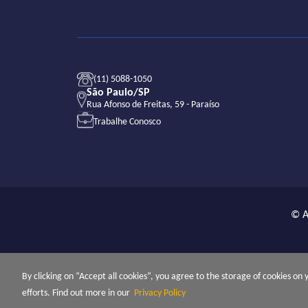
(11) 5088-1050
São Paulo/SP
Rua Afonso de Freitas, 59 - Paraíso
Trabalhe Conosco
© A
O Grupo Alliança e Alliança Saúde não utilizam a ma
empresas relacionadas, direta ou indiretamente, com
By clicking on “Accept all cookies”, you agree to the storage of cookies on
Aliança De Pediatria.
efforts. Find out more in our
Privacy Policy