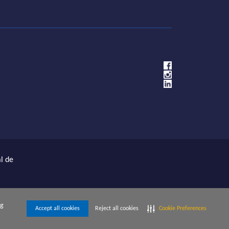
l de
e seus produtos e serviços e não são marcas e/ou
 Aliança, Centro Médico Aliança e/ou CAP – Centro
ng
Accept all cookies
Reject all cookies
Cookie Preferences