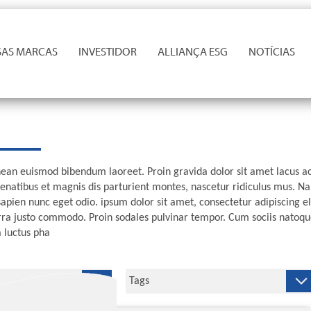
AS MARCAS
INVESTIDOR
ALLIANÇA ESG
NOTÍCIAS
Aenean euismod bibendum laoreet. Proin gravida dolor sit amet lacus 
enatibus et magnis dis parturient montes, nascetur ridiculus mus. N
us sapien nunc eget odio. ipsum dolor sit amet, consectetur adipiscing
rra justo commodo. Proin sodales pulvinar tempor. Cum sociis natoqu
 luctus pha