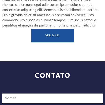
rhoncus sapien nunc eget odio.Lorem ipsum dolor sit amet,
consectetur adipiscing elit. Aenean euismod bibendum laoreet.
Proin gravida dolor sit amet lacus accumsan et viverra justo
commodo. Proin sodales pulvinar tempor. Cum sociis natoque
penatibus et magnis dis parturient montes, nascetur ridiculus
mus. Nam fermentum, nulla luctus pharetra vulputate, felis tellus
mollis orci, sed rhoncus sapien nunc eget odio.
VER MAIS
LOREM IPSUM DOLOR SIT AMET,
CONSECTETUR ADIPISCING ELIT
Lorem ipsum dolor sit amet, consectetur adipiscing elit. Aenean
euismod bibendum laoreet. Proin gravida dolor sit amet lacus
accumsan et viverra justo commodo. Proin sodales pulvinar
CONTATO
tempor. Cum sociis natoque penatibus et magnis dis parturient
montes, nascetur ridiculus mus. Nam fermentum, nulla luctus
pharetra vulputate, felis tellus mollis orci, sed rhoncus sapien
nunc eget odio.Lorem ipsum dolor sit amet, consectetur
adipiscing elit. Aenean euismod bibendum laoreet. Proin gravida
dolor sit amet lacus accumsan et viverra justo commodo. Proin