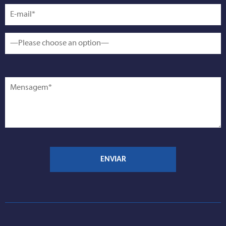
sodales pulvinar tempor. Cum sociis natoque penatibus et magnis
dis parturient montes, nascetur ridiculus mus. Nam fermentum,
nulla luctus pharetra vulputate, felis tellus mollis orci, sed
rhoncus sapien nunc eget odio.Lorem ipsum dolor sit amet,
consectetur adipiscing elit. Aenean euismod bibendum laoreet.
Proin gravida dolor sit amet lacus accumsan et viverra justo
commodo. Proin sodales pulvinar tempor. Cum sociis natoque
penatibus et magnis dis parturient montes, nascetur ridiculus
mus. Nam fermentum, nulla luctus pharetra vulputate, felis tellus
mollis orci, sed rhoncus sapien nunc eget odio.